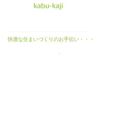
kabu-kaji
​” カブカジ ”
快適な住まいづくりのお手伝い・・・
ようこそ
kabu-kaji ”カブカジ”のホーム
ページへ！
​ご訪問ありがとうございます。
名古屋市・尾張旭市・瀬戸市・春日井
市・小牧市のリフォーム・増改築は、
株式会社カジハラへお気軽にご相談く
ださい。
続きを読む
>